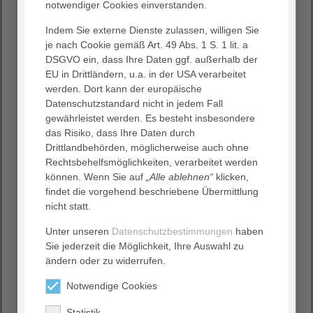
notwendiger Cookies einverstanden.
Mitarbeiter:innen in den unterschiedlichen Bereichen,
die sich tagtäglich für die Belange unserer Patient:innen
Indem Sie externe Dienste zulassen, willigen Sie
einsetzen, setzen sich auch viele Ehrenamtliche mit viel
je nach Cookie gemäß Art. 49 Abs. 1 S. 1 lit. a
Engagement für das wohl unserer großen wie kleinen
DSGVO ein, dass Ihre Daten ggf. außerhalb der
Patient:innen.
EU in Drittländern, u.a. in der USA verarbeitet
werden. Dort kann der europäische
Datenschutzstandard nicht in jedem Fall
Erfahren Sie daher auf den folgenden Seiten mehr über
gewährleistet werden. Es besteht insbesondere
unsere
Grünen Damen und Herren
sowie den
das Risiko, dass Ihre Daten durch
Förderverein der Kinderklinik am Allgemeinen
Drittlandbehörden, möglicherweise auch ohne
Krankenhaus e.V..
Rechtsbehelfsmöglichkeiten, verarbeitet werden
können. Wenn Sie auf
„Alle ablehnen“
klicken,
findet die vorgehend beschriebene Übermittlung
nicht statt.
Unter unseren
Datenschutzbestimmungen
haben
Sie jederzeit die Möglichkeit, Ihre Auswahl zu
ändern oder zu widerrufen.
Notwendige Cookies
Grüne Damen und Herren
Statistik