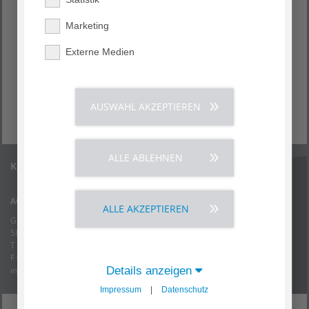
Hier erfahren Sie mehr>>
Marketing
Förderverein der
Kinderklinik am
Allgemeinen
Externe Medien
Krankenhaus Hagen e.V.
Hier erfahren Sie mehr>>
AUSWAHL AKZEPTIEREN
ALLE ABLEHNEN
Kontakt
AGAPLESION KLINIKUM HAGEN gGmbH
ALLE AKZEPTIEREN
Grünstraße 35
58095 Hagen
T (02331) 201 - 0
F (02331) 201 - 1002
info.akh
@
agaplesion.de
Details anzeigen
Impressum
|
Datenschutz