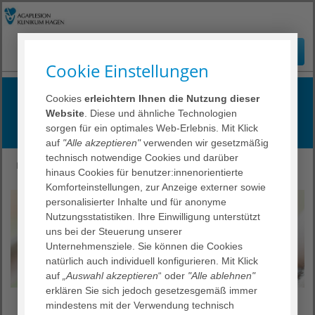
Cookie Einstellungen
Patient:innenorientiert
Cookies
erleichtern Ihnen die Nutzung dieser
Website
. Diese und ähnliche Technologien
Mit Liebe zum Leben
sorgen für ein optimales Web-Erlebnis. Mit Klick
auf
"Alle akzeptieren"
verwenden wir gesetzmäßig
technisch notwendige Cookies und darüber
Klinikum Hagen
Ihr Aufenthalt
Ehrenamt
hinaus Cookies für benutzer:innenorientierte
Komforteinstellungen, zur Anzeige externer sowie
personalisierter Inhalte und für anonyme
Nutzungsstatistiken. Ihre Einwilligung unterstützt
uns bei der Steuerung unserer
Unternehmensziele. Sie können die Cookies
natürlich auch individuell konfigurieren. Mit Klick
auf
„Auswahl akzeptieren
“ oder
"Alle ablehnen"
erklären Sie sich jedoch gesetzesgemäß immer
mindestens mit der Verwendung technisch
Hand in Hand für unsere Patient:innen: Neben unseren