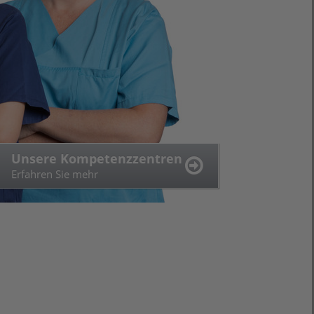
Beruf(ung) Pflege
Unsere Kompetenzzentren
Erfahren Sie mehr
Erfahren Sie mehr