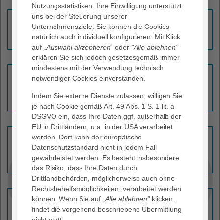
Nutzungsstatistiken. Ihre Einwilligung unterstützt
uns bei der Steuerung unserer
Anästhesie, Schmerz- und Intensivmedizin
Unternehmensziele. Sie können die Cookies
Erfahren Sie mehr ›
natürlich auch individuell konfigurieren. Mit Klick
auf
„Auswahl akzeptieren
“ oder
"Alle ablehnen"
erklären Sie sich jedoch gesetzesgemäß immer
mindestens mit der Verwendung technisch
Gynäkologie und Geburtshilfe
notwendiger Cookies einverstanden.
Erfahren Sie mehr ›
Indem Sie externe Dienste zulassen, willigen Sie
je nach Cookie gemäß Art. 49 Abs. 1 S. 1 lit. a
DSGVO ein, dass Ihre Daten ggf. außerhalb der
EU in Drittländern, u.a. in der USA verarbeitet
Innere Medizin
werden. Dort kann der europäische
Datenschutzstandard nicht in jedem Fall
Erfahren Sie mehr ›
gewährleistet werden. Es besteht insbesondere
das Risiko, dass Ihre Daten durch
Drittlandbehörden, möglicherweise auch ohne
Rechtsbehelfsmöglichkeiten, verarbeitet werden
Kardiologie
können. Wenn Sie auf
„Alle ablehnen“
klicken,
findet die vorgehend beschriebene Übermittlung
Erfahren Sie mehr ›
nicht statt.