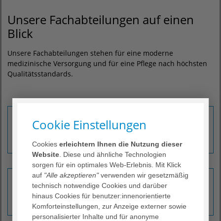
Unsere Fachabteilungen auf einen
Blick
Unsere Fachabteilungen stehen für eine moderne
medizinische Versorgung und für eine Pflege nach höchsten
Qualitätsstandards.
Akut- und Notfallmedizin
Cookie Einstellungen
Erfahren Sie mehr ›
Cookies
erleichtern Ihnen die Nutzung dieser
Website
. Diese und ähnliche Technologien
sorgen für ein optimales Web-Erlebnis. Mit Klick
auf
"Alle akzeptieren"
verwenden wir gesetzmäßig
Allgemein- und Viszeralchirurgie
technisch notwendige Cookies und darüber
hinaus Cookies für benutzer:innenorientierte
Erfahren Sie mehr ›
Komforteinstellungen, zur Anzeige externer sowie
personalisierter Inhalte und für anonyme