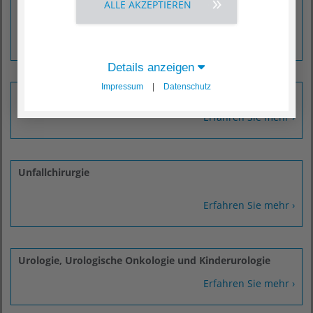
ALLE AKZEPTIEREN
Diagnostische und Interventionelle Radiologie und
Neuroradiologie
Erfahren Sie mehr ›
Details anzeigen
Impressum
|
Datenschutz
Schmerzmedizin
Erfahren Sie mehr ›
Unfallchirurgie
Erfahren Sie mehr ›
Urologie, Urologische Onkologie und Kinderurologie
Erfahren Sie mehr ›