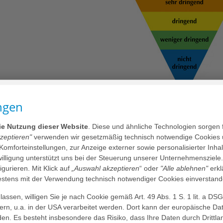
ngen
Wartezeiten
die Nutzung dieser Website
. Diese und ähnliche Technologien sorgen 
kzeptieren"
verwenden wir gesetzmäßig technisch notwendige Cookies 
 Komforteinstellungen, zur Anzeige externer sowie personalisierter Inh
zeiten in unserer Zentralen Notaufnahme:
nwilligung unterstützt uns bei der Steuerung unserer Unternehmensziele
iner interdisziplinären Notaufnahme hat es das Behandlungsteam
figurieren. Mit Klick auf
„Auswahl akzeptieren
“ oder
"Alle ablehnen"
erkl
erdurch entstehen unterschiedlich lange Wartezeiten. Um den Abla
tens mit der Verwendung technisch notwendiger Cookies einverstand
n Notaufnahme sowohl nach der Dringlichkeit als auch Schwere ihr
assen, willigen Sie je nach Cookie gemäß Art. 49 Abs. 1 S. 1 lit. a DS
rch nicht immer in der Reihenfolge Ihrer Ankunft behandelt werde
dern, u.a. in der USA verarbeitet werden. Dort kann der europäische Da
den. Es besteht insbesondere das Risiko, dass Ihre Daten durch Dritt