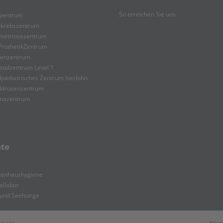
So erreichen Sie uns
tzentrum
krebszentrum
metriosezentrum
ProthetikZentrum
ienzentrum
atalzentrum Level 1
lpädiatrisches Zentrum Iserlohn
lddrüsenzentrum
mazentrum
ute
kenhaushygiene
allabor
 und Seelsorge