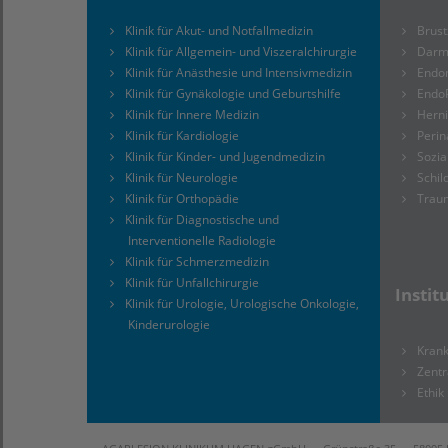
Klinik für Akut- und Notfallmedizin
Brus
Klinik für Allgemein- und Viszeralchirurgie
Darm
Klinik für Anästhesie und Intensivmedizin
Endo
Klinik für Gynäkologie und Geburtshilfe
Endo
Klinik für Innere Medizin
Hern
Klinik für Kardiologie
Perin
Klinik für Kinder- und Jugendmedizin
Sozia
Klinik für Neurologie
Schi
Klinik für Orthopädie
Trau
Klinik für Diagnostische und
Interventionelle Radiologie
Klinik für Schmerzmedizin
Klinik für Unfallchirurgie
Instit
Klinik für Urologie, Urologische Onkologie,
Kinderurologie
Kran
Zentr
Ethik