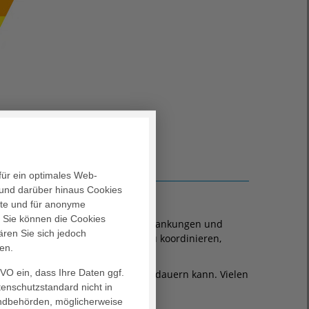
für ein optimales Web-
und darüber hinaus Cookies
alte und für anonyme
. Sie können die Cookies
 mit unterschiedlich schweren Erkrankungen und
ären Sie sich jedoch
uf und die Versorgung optimal zu koordinieren,
en.
er Beschwerden.
GVO ein, dass Ihre Daten ggf.
n und es unter Umständen länger dauern kann. Vielen
tenschutzstandard nicht in
landbehörden, möglicherweise