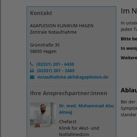
Im N
Kontakt
In unse
AGAPLESION KLINIKUM HAGEN
jeden T
Zentrale Notaufnahme
Bitte b
Grünstraße 35
In weni
58095 Hagen
Weitere
(02331) 201 - 6430
(02331) 201 - 2465
notaufnahme.akh
@
agaplesion.de
Abla
Ihre Ansprechpartner:innen
Bei der
Dr. med. Muhammad Abu
Symptom
Alneaj
standar
Chefarzt
Klinik für Akut- und
Notfallmedizin