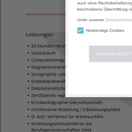
auch ohne Rechtsbehelfsmögl
beschriebene Übermittlung ni
Unter unseren
Datenschutzb
Notwendige Cookies
Leistungen
24-Stunden Herzkatheterbereitschaft
Schockraum
AUSWAHL AKZEPT
Computertomographie (CT)
Magnetresonanztomographie (MRT)
Sonographie- und Bronchoskopiebereitschaft
Endoskopiebereitschaft
Dialysebereitschaft
Zertifiziertes regionales Traumazentrum
Echokardiographie (Herzultraschall)
nichtinvasive Beatmung / 3 Beatmungsplätze
D- Arzt- Verfahren für Arbeitsunfälle
Verletzungsartenverfahren der
Berufsgenossenschaften (VAV)