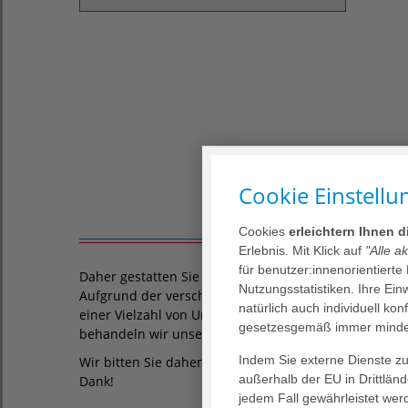
Cookie Einstellu
Cookies
erleichtern Ihnen 
Erlebnis. Mit Klick auf
"Alle a
für benutzer:innenorientierte
Daher gestatten Sie uns einen Hinweis zu den Warte
Nutzungsstatistiken. Ihre Ei
Aufgrund der verschiedensten Krankheitsbilder in e
natürlich auch individuell kon
einer Vielzahl von Untersuchungsabläufen zu tun. Hi
gesetzesgemäß immer mindes
behandeln wir unsere Patient:innen in der Zentrale
Indem Sie externe Dienste zul
Wir bitten Sie daher um Verständnis, wenn Sie dadu
außerhalb der EU in Drittlän
Dank!
jedem Fall gewährleistet wer