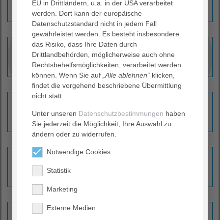
EU in Drittländern, u.a. in der USA verarbeitet
Erfahren Sie mehr ›
werden. Dort kann der europäische
Datenschutzstandard nicht in jedem Fall
gewährleistet werden. Es besteht insbesondere
das Risiko, dass Ihre Daten durch
Endometriosezentrum
Drittlandbehörden, möglicherweise auch ohne
Erfahren Sie mehr ›
Rechtsbehelfsmöglichkeiten, verarbeitet werden
können. Wenn Sie auf
„Alle ablehnen“
klicken,
findet die vorgehend beschriebene Übermittlung
nicht statt.
EndoProthetikZentrum
Unter unseren
Datenschutzbestimmungen
haben
Erfahren Sie mehr ›
Sie jederzeit die Möglichkeit, Ihre Auswahl zu
ändern oder zu widerrufen.
Notwendige Cookies
Hernienzentrum
Statistik
Erfahren Sie mehr ›
Marketing
Externe Medien
Perinatalzentrum Level 1