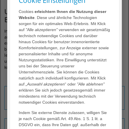
Cookie Einstellungen
Unsere Kompetenzzentren auf einen
Cookies
erleichtern Ihnen die Nutzung dieser
Blick
Website
. Diese und ähnliche Technologien
sorgen für ein optimales Web-Erlebnis. Mit Klick
auf
"Alle akzeptieren"
verwenden wir gesetzmäßig
In den Zentren des AGAPLESION KLINIKUM HAGEN
technisch notwendige Cookies und darüber
arbeiten Ärzte:Ärztinnen verschiedener Fachrichtungen
hinaus Cookies für benutzer:innenorientierte
eng zusammen, um die Patient:innen umfassend und mit
Komforteinstellungen, zur Anzeige externer sowie
bestmöglichem Therapieerfolg zu versorgen. Gemeinsam
personalisierter Inhalte und für anonyme
legen die Expert:innen individuelle Behandlungspläne fest
Nutzungsstatistiken. Ihre Einwilligung unterstützt
und stehen Betroffenen in jeder Phase ihrer Erkrankung als
uns bei der Steuerung unserer
kompetente Ansprechpartner:innen zur Seite.
Unternehmensziele. Sie können die Cookies
natürlich auch individuell konfigurieren. Mit Klick
auf
„Auswahl akzeptieren
“ oder
"Alle ablehnen"
erklären Sie sich jedoch gesetzesgemäß immer
Brustzentrum
mindestens mit der Verwendung technisch
Erfahren Sie mehr ›
notwendiger Cookies einverstanden.
Indem Sie externe Dienste zulassen, willigen Sie
je nach Cookie gemäß Art. 49 Abs. 1 S. 1 lit. a
Darmkrebszentrum
DSGVO ein, dass Ihre Daten ggf. außerhalb der