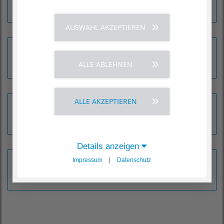
Erfahren Sie mehr ›
AUSWAHL AKZEPTIEREN
Sozialpädiatrisches Zentrum Iserlohn
Erfahren Sie mehr ›
ALLE ABLEHNEN
ALLE AKZEPTIEREN
Schilddrüsenzentrum
Erfahren Sie mehr ›
Details anzeigen
Traumazentrum
Impressum
|
Datenschutz
Erfahren Sie mehr ›