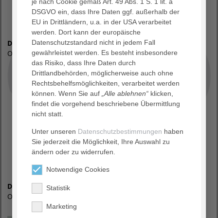
je nach Cookie gemäß Art. 49 Abs. 1 S. 1 lit. a
DSGVO ein, dass Ihre Daten ggf. außerhalb der
EU in Drittländern, u.a. in der USA verarbeitet
werden. Dort kann der europäische
Dr. med. Carolin Angersbach
Datenschutzstandard nicht in jedem Fall
Oberärztin
gewährleistet werden. Es besteht insbesondere
das Risiko, dass Ihre Daten durch
Drittlandbehörden, möglicherweise auch ohne
Rechtsbehelfsmöglichkeiten, verarbeitet werden
können. Wenn Sie auf
„Alle ablehnen“
klicken,
findet die vorgehend beschriebene Übermittlung
nicht statt.
Unter unseren
Datenschutzbestimmungen
haben
Sie jederzeit die Möglichkeit, Ihre Auswahl zu
ändern oder zu widerrufen.
Notwendige Cookies
Dr. med. (TR) Yasemin Uluyurt-Babacan
Statistik
Oberärztin
Marketing