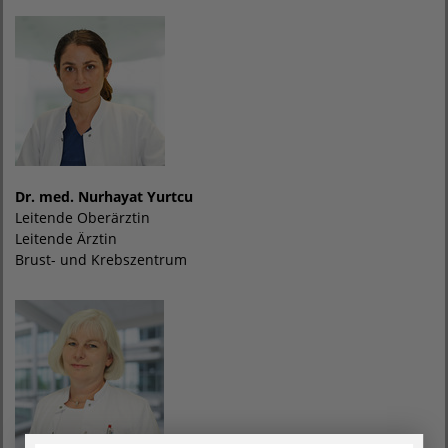
Dr. med. Nurhayat Yurtcu
Leitende Oberärztin
Leitende Ärztin
Brust- und Krebszentrum