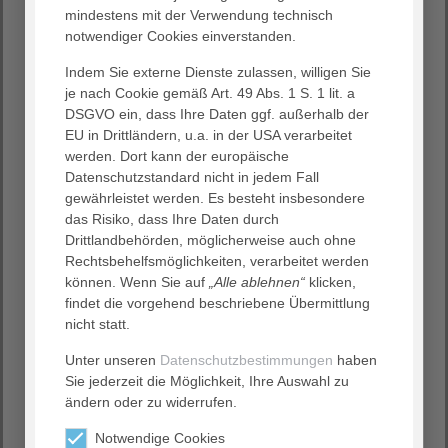
mindestens mit der Verwendung technisch
notwendiger Cookies einverstanden.
Womit wir uns qualifiziert haben
Indem Sie externe Dienste zulassen, willigen Sie
Unsere Notärzt:innen durchlaufen nach mehrmonatiger
je nach Cookie gemäß Art. 49 Abs. 1 S. 1 lit. a
Tätigkeit auf den Stationen des Krankenhauses und
DSGVO ein, dass Ihre Daten ggf. außerhalb der
zusätzlich mindestens sechsmonatiger Tätigkeit in der
EU in Drittländern, u.a. in der USA verarbeitet
Notaufnahme, auf einer Intensivstation oder in der
werden. Dort kann der europäische
Anästhesie einen speziellen Notfallmedizinkurs. Danach
Datenschutzstandard nicht in jedem Fall
erfolgen vor den ersten selbstständigen Einsätzen auf
gewährleistet werden. Es besteht insbesondere
dem Notarzteinsatzfahrtzeug viele Einsätze unter
das Risiko, dass Ihre Daten durch
Anleitung und Aufsicht durch langjährig erfahrene
Drittlandbehörden, möglicherweise auch ohne
Notärzt:innen. Dabei stehen das interdisziplinäre
Rechtsbehelfsmöglichkeiten, verarbeitet werden
Vorgehen und der breite Wissenserwerb im Vordergrund.
können. Wenn Sie auf
„Alle ablehnen“
klicken,
So lernt z.B. der:die Internist:in von dem:der klinischen
findet die vorgehend beschriebene Übermittlung
Akut- und Notfallmediziner:in und der:die Chirurg:in von
nicht statt.
dem:der Anästhesisten:Anästhesistin. Regelmäßige
hausinterne- und externe notfallmedizinische
Unter unseren
Datenschutzbestimmungen
haben
Fortbildungen sichern aktuelles Wissen. Verpflichtende
Sie jederzeit die Möglichkeit, Ihre Auswahl zu
berufsgruppenübergreifende jährliche Fortbildungen mit
ändern oder zu widerrufen.
dem nicht- ärztlichen Personal der Feuerwehr Hagen
stellen ein ergänzendes Element dar – Notfallmedizin ist
Notwendige Cookies