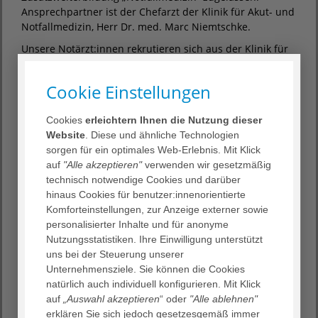
Ansprechpartner ist der Chefarzt der Klinik für Akut- und
Notfallmedizin, Herr Dr. med. Marc Niemtschke.
Unsere Notärzt:innen rekrutieren sich aus der Klinik für
Akut- und Notfallmedizin, der Anästhesie, Chirurgie und
Unfallchirurgie sowie der Inneren Medizin und
Cookie Einstellungen
Kardiologie. Alle Notärzte genießen eine breitgefächerte
notfall- und größtenteils intensivmedizinische
Cookies
erleichtern Ihnen die Nutzung dieser
Ausbildung, bevor die ersten Einsätze auf dem
Website
. Diese und ähnliche Technologien
Notarzteinsatzfahrtzeug anstehen.
sorgen für ein optimales Web-Erlebnis. Mit Klick
auf
"Alle akzeptieren"
verwenden wir gesetzmäßig
technisch notwendige Cookies und darüber
Wie oft wir im Einsatz sind
hinaus Cookies für benutzer:innenorientierte
Derzeit wird das bei uns am Krankenhaus stationierte
Komforteinstellungen, zur Anzeige externer sowie
Notarzteinsatzfahrtzeug zu circa 3000 Notarzteinsätzen
personalisierter Inhalte und für anonyme
im Jahr alarmiert und ist damit das am häufigsten
Nutzungsstatistiken. Ihre Einwilligung unterstützt
alarmierte ärztlich besetzte Rettungsmittel in Hagen
uns bei der Steuerung unserer
(Stand 2022). Die Alarmierung erfolgt nach festgelegten
Unternehmensziele. Sie können die Cookies
Kriterien über die Einsatzleitstelle der Berufsfeuerwehr
natürlich auch individuell konfigurieren. Mit Klick
und beinhaltet bei Bedarf auch Einsätze über die
auf
„Auswahl akzeptieren
“ oder
"Alle ablehnen"
Stadtgrenze hinaus.
erklären Sie sich jedoch gesetzesgemäß immer