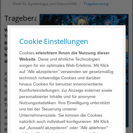
Klinik für Gynäkologie und Geburtshilfe
Trageberatung
Trageberatung
Welche
Trageweise
Cookie Einstellungen
passt zu uns?
Und wie
Cookies
erleichtern Ihnen die Nutzung dieser
benutze ich
Website
. Diese und ähnliche Technologien
alles richtig?
sorgen für ein optimales Web-Erlebnis. Mit Klick
auf
"Alle akzeptieren"
verwenden wir gesetzmäßig
In diesem
technisch notwendige Cookies und darüber
Gruppentermin
hinaus Cookies für benutzer:innenorientierte
haben wir Zeit
Komforteinstellungen, zur Anzeige externer sowie
zum Testen der
personalisierter Inhalte und für anonyme
gängigsten
Nutzungsstatistiken. Ihre Einwilligung unterstützt
Tragesysteme,
uns bei der Steuerung unserer
dies umfasst
Unternehmensziele. Sie können die Cookies
auch das
natürlich auch individuell konfigurieren. Mit Klick
Lernen einer
auf
„Auswahl akzeptieren
“ oder
"Alle ablehnen"
Bindeweise im