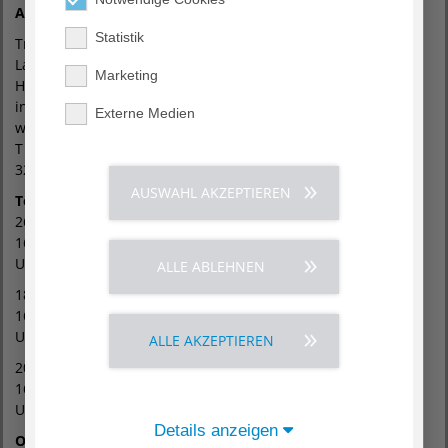
Anmeldung:
Statistik
Trageberaterin
Laura
Marketing
Halbeisen
info@beratung-
Externe Medien
wunderkinder.de
T (0176)
32972710
AUSWAHL AKZEPTIEREN
Termine:
26.06.2026,
16:00 - 18:00
Uhr
ALLE ABLEHNEN
18.09.2026,
16:00 - 18:00
Uhr
ALLE AKZEPTIEREN
20.11.2026,
16:00 - 18:00
Uhr
Details anzeigen
Ort: