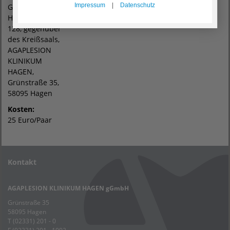
Impressum
|
Datenschutz
Gymnastikraum,
Haus 4, Raum
128, gegenüber
des Kreißsaals,
AGAPLESION
KLINIKUM
HAGEN,
Grünstraße 35,
58095 Hagen
Kosten:
25 Euro/Paar
Kontakt
AGAPLESION KLINIKUM HAGEN gGmbH
Grünstraße 35
58095 Hagen
T (02331) 201 - 0