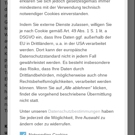
erklären Sie sich jedoch gesetzesgemäß immer
Tragetuch, in
mindestens mit der Verwendung technisch
der Sie ihr Kind
notwendiger Cookies einverstanden.
direkt nach
Geburt tragen
Indem Sie externe Dienste zulassen, willigen Sie
können.
je nach Cookie gemäß Art. 49 Abs. 1 S. 1 lit. a
Wir schauen
DSGVO ein, dass Ihre Daten ggf. außerhalb der
auch auf die
EU in Drittländern, u.a. in der USA verarbeitet
Anatomie des
werden. Dort kann der europäische
Kindes und die
Datenschutzstandard nicht in jedem Fall
positiven
gewährleistet werden. Es besteht insbesondere
Effekte des
das Risiko, dass Ihre Daten durch
Tragens für
Drittlandbehörden, möglicherweise auch ohne
Eltern und
Rechtsbehelfsmöglichkeiten, verarbeitet werden
Kind. Wir
können. Wenn Sie auf
„Alle ablehnen“
klicken,
haben Platz für
findet die vorgehend beschriebene Übermittlung
alle Fragen
nicht statt.
rund ums
Tragen.
Unter unseren
Datenschutzbestimmungen
haben
Sie jederzeit die Möglichkeit, Ihre Auswahl zu
ändern oder zu widerrufen.
Kursleitung
und
Notwendige Cookies