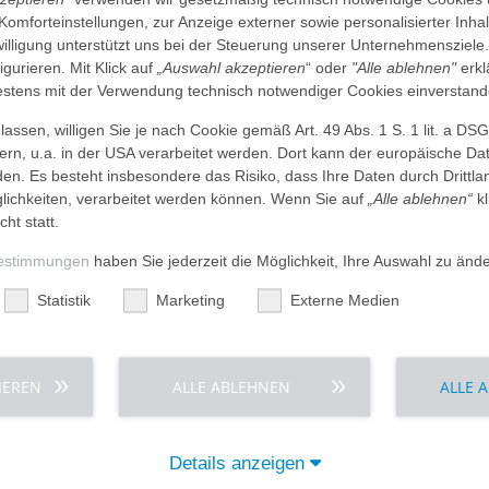
 Komforteinstellungen, zur Anzeige externer sowie personalisierter Inh
nwilligung unterstützt uns bei der Steuerung unserer Unternehmensziele
figurieren. Mit Klick auf
„Auswahl akzeptieren
“ oder
"Alle ablehnen"
erkl
 12:00Uhr
tens mit der Verwendung technisch notwendiger Cookies einverstand
assen, willigen Sie je nach Cookie gemäß Art. 49 Abs. 1 S. 1 lit. a DS
er per E-Mail unter souraya_w@gmx.de
dern, u.a. in der USA verarbeitet werden. Dort kann der europäische Da
den. Es besteht insbesondere das Risiko, dass Ihre Daten durch Dritt
ichkeiten, verarbeitet werden können. Wenn Sie auf
„Alle ablehnen“
kl
cht statt.
estimmungen
haben Sie jederzeit die Möglichkeit, Ihre Auswahl zu änd
Statistik
Marketing
Externe Medien
tenzzentren
Anfahrt
IEREN
ALLE ABLEHNEN
ALLE 
So erreichen Sie uns
tzentrum
krebszentrum
metriosezentrum
Details anzeigen
ProthetikZentrum