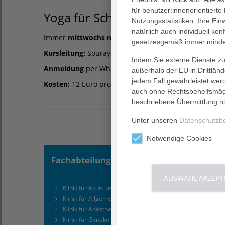
für benutzer:innenorientierte
Yoga für Schwangere
Nutzungsstatistiken. Ihre Ei
natürlich auch individuell kon
Immer
mittwochs mit Voranmeldung,
11:00 Uhr bis
gesetzesgemäß immer mindes
Kursleitung:
Souraya Wiesemann
Indem Sie externe Dienste zul
Anmeldung
per Whatsapp unter M (0171) 3348279 od
außerhalb der EU in Drittlän
jedem Fall gewährleistet wer
Kosten:
12 Euro pro Person
auch ohne Rechtsbehelfsmögl
beschriebene Übermittlung ni
Unter unseren
Datenschutzb
Notwendige Cookies
Fachabteilungen
Kompe
AUSWAHL AKZEPT
Klinik für Akut- und Notfallmedizin
Brus
Klinik für Allgemein- und Viszeralchirurgie
Darm
Klinik für Anästhesie und Intensivmedizin
Endo
Klinik für Gynäkologie und Geburtshilfe
Endo