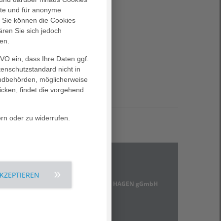
alte und für anonyme
. Sie können die Cookies
ären Sie sich jedoch
en.
GVO ein, dass Ihre Daten ggf.
tenschutzstandard nicht in
landbehörden, möglicherweise
icken, findet die vorgehend
ern oder zu widerrufen.
Kontakt
AKZEPTIEREN
AGAPLESION KLINIKUM HAGEN gGmbH
Grünstraße 35
58095 Hagen
T (02331) 201 - 0