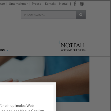
tart
|
Unternehmen
|
Presse
|
Kontakt
|
Notfall
|
uns
für ein optimales Web-
und darüber hinaus Cookies