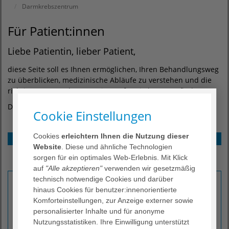
Darmkrebszentrum
Für Patient:innen
Liebe Patientin, lieber Patient,
diese Seite soll es Ihnen ermöglichen, Ihren Behandlungsweg
zu überblicken, medizinische Abläufe zu verstehen und die
richtigen Ansprechpartner:innen für Sie herauszufinden.
Dafür haben wir für Sie folgende Bereiche untergliedert:
Cookie Einstellungen
Cookies
erleichtern Ihnen die Nutzung dieser
Was ist Darmkrebs?
Website
. Diese und ähnliche Technologien
Familiäres Darmkrebsrisiko
sorgen für ein optimales Web-Erlebnis. Mit Klick
Service und Infos
auf
"Alle akzeptieren"
verwenden wir gesetzmäßig
technisch notwendige Cookies und darüber
Was ist Darmkrebs?
hinaus Cookies für benutzer:innenorientierte
Komforteinstellungen, zur Anzeige externer sowie
Unter Darmkrebs fasst man Tumorerkrankungen des
personalisierter Inhalte und für anonyme
Dickdarms (Colonkarzinome) sowie des Mastdarms
Nutzungsstatistiken. Ihre Einwilligung unterstützt