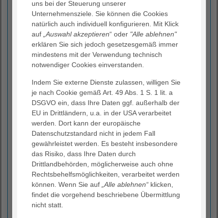
zusammen (Rektumkarzinome). In den meisten Fällen
uns bei der Steuerung unserer
geht der Darmkrebs aus gutartigen Wucherungen,
Unternehmensziele. Sie können die Cookies
sogenannten Polypen, hervor. Jährlich erkranken in
natürlich auch individuell konfigurieren. Mit Klick
Deutschland 69.000 Menschen an Darmkrebs, ca.
auf
„Auswahl akzeptieren
“ oder
"Alle ablehnen"
30.000 sterben daran. Frauen wie Männer sind
erklären Sie sich jedoch gesetzesgemäß immer
gleichermaßen betroffen. In der Häufigkeit rangiert
mindestens mit der Verwendung technisch
Darmkrebs bei beiden Geschlechtern an zweiter Stelle,
notwendiger Cookies einverstanden.
zusammengenommen ist Darmkrebs die häufigste
Indem Sie externe Dienste zulassen, willigen Sie
Krebsform in Deutschland.
je nach Cookie gemäß Art. 49 Abs. 1 S. 1 lit. a
DSGVO ein, dass Ihre Daten ggf. außerhalb der
Aber: Darmkrebs ist durch Früherkennung heilbar. Die
EU in Drittländern, u.a. in der USA verarbeitet
meisten Darmkrebserkrankungen entwickeln sich
werden. Dort kann der europäische
unbemerkt über einen Zeitraum von bis zu 10 Jahren
Datenschutzstandard nicht in jedem Fall
aus einem Polypen. Erste Anzeichen erscheinen oft
gewährleistet werden. Es besteht insbesondere
harmlos und werden nicht beachtet. Da die
das Risiko, dass Ihre Daten durch
Heilungschancen entscheidend davon abhängen, dass
Drittlandbehörden, möglicherweise auch ohne
ein bösartiger Tumor so früh wie möglich entdeckt
Rechtsbehelfsmöglichkeiten, verarbeitet werden
wird, sind Vorsorgeuntersuchungen bei Darmkrebs
können. Wenn Sie auf
„Alle ablehnen“
klicken,
ganz besonders wichtig.
findet die vorgehend beschriebene Übermittlung
nicht statt.
Symptome des Darmkrebses