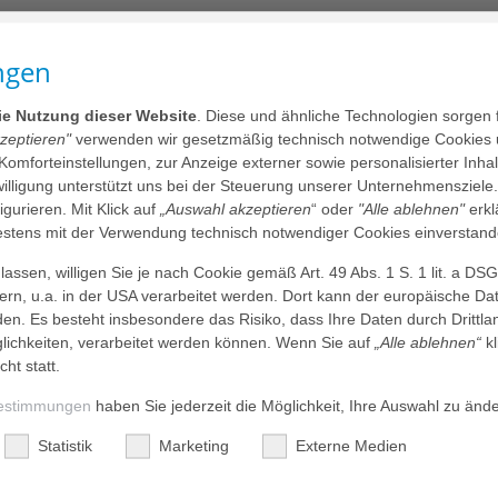
hosoziale Elternberatung
ngen
e Familien kommt die vorzeitige Geburt ihres Kindes völlig unerwar
en sich nicht auf die Situation vorbereiten. Einige Frauen werden 
die Nutzung dieser Website
. Diese und ähnliche Technologien sorgen 
 in der Schwangerschaft aufgrund einer drohenden Frühgeburt stat
kzeptieren"
verwenden wir gesetzmäßig technisch notwendige Cookies 
mmen. Die Angst um das ungeborene Kind und der ungewisse Ver
 Komforteinstellungen, zur Anzeige externer sowie personalisierter Inh
angerschaft begleiten diese Familien oft schon viele Wochen vor 
nwilligung unterstützt uns bei der Steuerung unserer Unternehmensziele
figurieren. Mit Klick auf
„Auswahl akzeptieren
“ oder
"Alle ablehnen"
erkl
tens mit der Verwendung technisch notwendiger Cookies einverstand
enden Eltern sind oft verunsichert und haben Zukunftsängste. In 
mmen viele Fragen auf und die Eltern benötigen neben der medizin
assen, willigen Sie je nach Cookie gemäß Art. 49 Abs. 1 S. 1 lit. a DS
ng jemanden, der sich Zeit nimmt, auf all diese Fragen einzugehe
dern, u.a. in der USA verarbeitet werden. Dort kann der europäische Da
eantworten. Hier unterstützt Sie unsere Elternberaterin.
den. Es besteht insbesondere das Risiko, dass Ihre Daten durch Dritt
formieren wir Familien über:
ichkeiten, verarbeitet werden können. Wenn Sie auf
„Alle ablehnen“
kl
cht statt.
des
estimmungen
haben Sie jederzeit die Möglichkeit, Ihre Auswahl zu änd
Statistik
Marketing
Externe Medien
rum mit Hilfe unserer
chauungsmaterialien