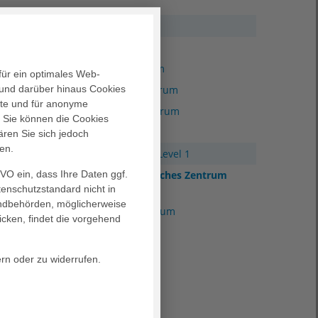
Übersicht
Brustzentrum
tet und
jedoch
Darmkrebszentrum
für ein optimales Web-
ionär
und darüber hinaus Cookies
Endometriosezentrum
lauf
alte und für anonyme
EndoProthetikZentrum
der
. Sie können die Cookies
Hernienzentrum
ären Sie sich jedoch
en.
dieser
Perinatalzentrum Level 1
ischen
GVO ein, dass Ihre Daten ggf.
Sozialpädiatrisches Zentrum
n und
tenschutzstandard nicht in
Iserlohn
landbehörden, möglicherweise
Schilddrüsenzentrum
icken, findet die vorgehend
Traumazentrum
ern oder zu widerrufen.