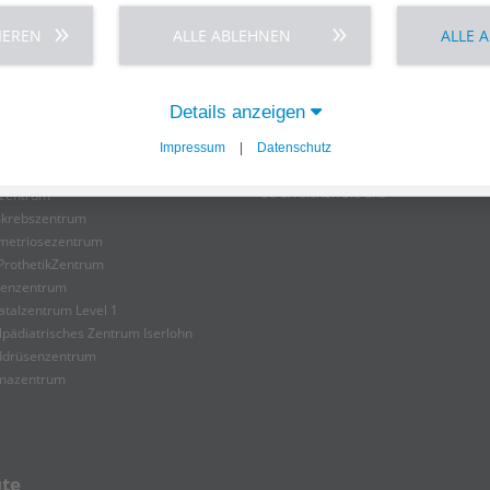
vel 1
g während des stationären
IEREN
ALLE ABLEHNEN
ALLE 
Details anzeigen
tenzzentren
Anfahrt
Impressum
|
Datenschutz
So erreichen Sie uns
tzentrum
krebszentrum
metriosezentrum
ProthetikZentrum
ienzentrum
atalzentrum Level 1
lpädiatrisches Zentrum Iserlohn
lddrüsenzentrum
mazentrum
ute