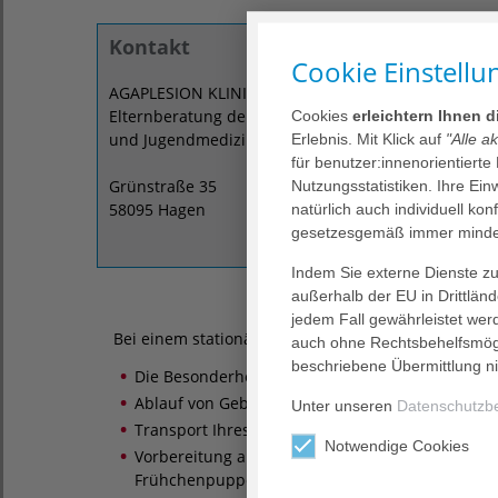
Psyc
Kontakt
Cookie Einstellu
Für viel
AGAPLESION KLINIKUM HAGEN
sie könn
Elternberatung der Klinik für Kinder-
Cookies
erleichtern Ihnen 
bereits
und Jugendmedizin
Erlebnis. Mit Klick auf
"Alle a
aufgeno
für benutzer:innenorientierte
der Schw
Grünstraße 35
Nutzungsstatistiken. Ihre Ei
Geburt.
58095 Hagen
natürlich auch individuell kon
gesetzesgemäß immer mindes
Die werd
Zeit ko
Indem Sie externe Dienste zul
Betreuu
außerhalb der EU in Drittlän
sie zu b
jedem Fall gewährleistet wer
Bei einem stationären Aufenthalt vor der Geburt in
auch ohne Rechtsbehelfsmögl
beschriebene Übermittlung ni
Die Besonderheit von Frühgeborenen
Ablauf von Geburt und Erstversorgung Ihres Kin
Unter unseren
Datenschutzb
Transport Ihres Babys in die Kinderklinik
Notwendige Cookies
Vorbereitung auf die erste Zeit im Perinatalzent
Frühchenpuppe „Jakob“ und verschiedenen Ans