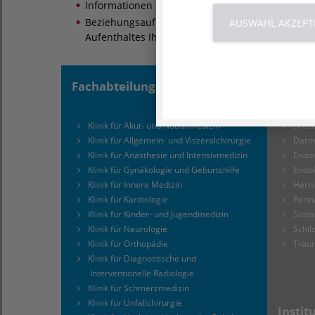
Informationen zu unserem Perinatalzentrums Le
Beziehungsaufbau zu Ihrem Baby und Begleitun
AUSWAHL AKZEPT
Aufenthaltes Ihres Kindes
Fachabteilungen
Kompe
Klinik für Akut- und Notfallmedizin
Brus
Klinik für Allgemein- und Viszeralchirurgie
Darm
Klinik für Anästhesie und Intensivmedizin
Endo
Klinik für Gynäkologie und Geburtshilfe
Endo
Klinik für Innere Medizin
Hern
Klinik für Kardiologie
Perin
Klinik für Kinder- und Jugendmedizin
Sozia
Klinik für Neurologie
Schi
Klinik für Orthopädie
Trau
Klinik für Diagnostische und
Interventionelle Radiologie
Klinik für Schmerzmedizin
Klinik für Unfallchirurgie
Instit