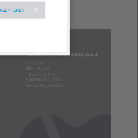
AKZEPTIEREN
Kontakt
AGAPLESION KLINIKUM HAGEN gGmbH
Grünstraße 35
58095 Hagen
T (02331) 201 - 0
F (02331) 201 - 1002
info.akh
@
agaplesion.de