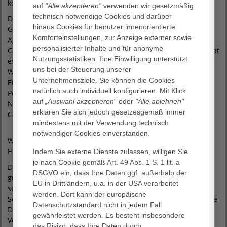
kostenloses digitales Bild erhalten.
auf
"Alle akzeptieren"
verwenden wir gesetzmäßig
technisch notwendige Cookies und darüber
Der Tag der offenen Tür richtet sich ebenso an Väter,
hinaus Cookies für benutzer:innenorientierte
Großeltern, Geschwister und alle Interessierten, die das
Komforteinstellungen, zur Anzeige externer sowie
Agaplesion Klinikum Hagen als einziges Krankenhaus mit
personalisierter Inhalte und für anonyme
Geburtshilfe in Hagen kennenlernen möchten. Für Kinder gibt
Nutzungsstatistiken. Ihre Einwilligung unterstützt
es eine Hüpfburg sowie eine Mal- und Spielecke. Frische
uns bei der Steuerung unserer
Waffeln, Kaffee und Tee runden den Tag der offenen Tür ab.
Unternehmensziele. Sie können die Cookies
Eine Anmeldung ist nicht erforderlich. Die Wege zur
natürlich auch individuell konfigurieren. Mit Klick
Personalcafeteria, zum Kreißsaal und zur
auf
„Auswahl akzeptieren
“ oder
"Alle ablehnen"
Neugeborenenstation sind ab dem Haupteingang in der
erklären Sie sich jedoch gesetzesgemäß immer
Grünstraße 35 mit Luftballons gekennzeichnet.
mindestens mit der Verwendung technisch
notwendiger Cookies einverstanden.
Weitere Informationen über das AGAPLESION KLINIKUM
HAGEN finden Sie im Internet unter: www.klinikum-hagen.de
Indem Sie externe Dienste zulassen, willigen Sie
je nach Cookie gemäß Art. 49 Abs. 1 S. 1 lit. a
Das AGAPLESION KLINIKUM HAGEN ist mit 486 Betten das
DSGVO ein, dass Ihre Daten ggf. außerhalb der
größte Krankenhaus an einem Standort in Hagen und bietet
EU in Drittländern, u.a. in der USA verarbeitet
seinen Patient:innen mit 13 Fachabteilungen und
werden. Dort kann der europäische
Schwerpunkten sowie diversen Kompetenzzentren die größte
Datenschutzstandard nicht in jedem Fall
Disziplinenvielfalt unter einem Dach. Im Rahmen des
gewährleistet werden. Es besteht insbesondere
Versorgungsauftrages werden im Klinikum jährlich rund
das Risiko, dass Ihre Daten durch